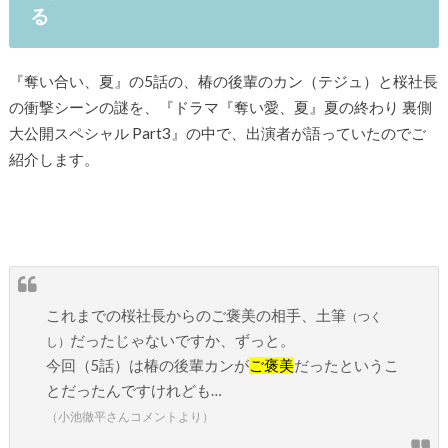
る
『奪い合い、夏』の5話の、椿の後輩のカン（テジュ）と桜社長
の衝撃シーンの謎を、『ドラマ『奪い愛、夏』夏の終わり 裏側
大公開スペシャル Part3』の中で、出演者が語っていたのでご
紹介します。
これまでの桜社長からのご褒美の相手、土筆
（つく
だったじゃないですか、ずっと。
し）
今回（5話）は椿の後輩カンが
ご褒美
だったというこ
とだったんですけれども…
（小池徹平さんコメントより）