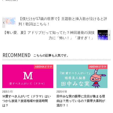
【僕だけが17歳の世界で】主題歌と挿入歌が泣けると評
判！歌詞はこちら！
【奪い愛、夏】アドリブだって知ってた？神回連発の演技
力に「怖い！」「凄すぎ！」
RECOMMEND
こちらの記事も人気です。
ABEMAドラマ
ABEMAドラマ
2020.3.15
2020.4.18
Ｍ愛すべき人がいて（ドラマ）はい
田中みな実の眼帯に注目が集まる理
つから放送？放送地域や放送時間
由は？売っているの？眼帯大喜利が
は？
流行？！