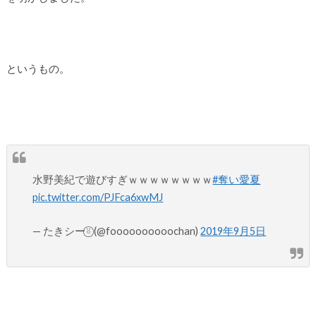
というもの。
水野美紀で遊びすぎｗｗｗｗｗｗｗｗ
#奪い愛夏
pic.twitter.com/PJFca6xwMJ
— たきシー⍤⃝ (@foooooooooochan)
2019年9月5日