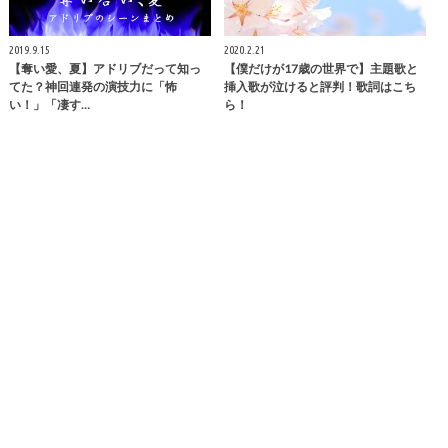
2019.9.15
2020.2.21
【奪い愛、夏】アドリブだって知っ
【僕だけが17歳の世界で】主題歌と
てた？神回連発の演技力に「怖
挿入歌が泣けると評判！歌詞はこち
い！」「凄す…
ら！