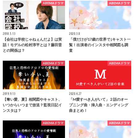
ABEMAドラマ
ABEMAドラマ
2018.5.13
2020.3.8
【会社は学校じゃねぇんだよ】は実
「僕だけが17歳の世界で｣キャスト一
話！モデルの松村淳平とは？藤田晋
覧！出演者のインスタや相関図も調
との関係は？
査
ABEMAドラマ
ABEMAドラマ
2019.9.13
2020.4.27
【奪い愛、夏】相関図やキャスト、
「M愛すべき人がいて」２話のオー
いつからいつまで放送？監視日記イ
プニング曲・挿入曲・エンディング
ンスタは？
曲まとめ！
ABEMAドラマ
ABEMAドラマ