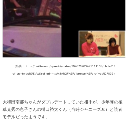
（出典：https://twitter.com/syoan49/status/784378209471111168/photo/1?
ref_src=twsrc%5Etfw&ref_url=http%3A%2F%2Faikru.com%2Farchives%2F835）
大和田南那ちゃんがダブルデートしていた相手が、少年隊の植
草克秀の息子さんの樋口裕太くん（当時ジャニーズJr.）と読者
モデルだったようです。