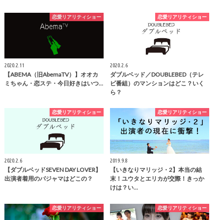
恋愛リアリティショー
恋愛リアリティショー
2020.2.11
2020.2.6
【ABEMA（旧AbemaTV）】オオカ
ダブルベッド／DOUBLEBED（テレ
ミちゃん・恋ステ・今日好きはいつ…
ビ番組）のマンションはどこ？いく
ら？
恋愛リアリティショー
恋愛リアリティショー
2020.2.6
2019.9.8
【ダブルベッドSEVEN DAY LOVER】
【いきなりマリッジ・2】本当の結
出演者着用のパジャマはどこの？
末！ユウタとエリカが交際！きっか
けは？い…
恋愛リアリティショー
恋愛リアリティショー