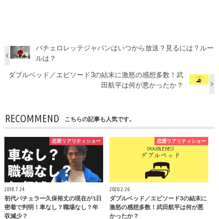
バチェロレッテジャパンはいつから放送？見るには？ルー
ルは？
ダブルベッド／エピソード3の結末に激怒の感想多数！武
田航平は何が悪かったか？
RECOMMEND
こちらの記事も人気です。
恋愛リアリティショー
恋愛リアリティショー
2018.7.24
2020.2.26
初代バチェラー久保裕丈の現在が1日
ダブルベッド／エピソード3の結末に
密着で判明！車なし？職場なし？年
激怒の感想多数！武田航平は何が悪
収減少？
かったか？