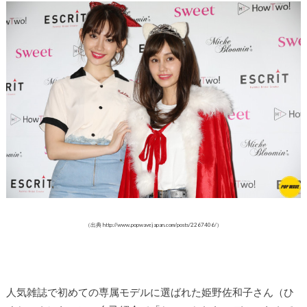
（出典 http://www.popwavejapan.com/posts/2267406/）
人気雑誌で初めての専属モデルに選ばれた姫野佐和子さん（ひ