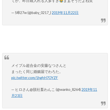
てか、昨日籍入れる人多すぎ
まぁそうだよね笑
— S®️27w (@baby_0217_)
2019年11月22日
メイプル超合金の安藤なつさんと
まったく同じ婚姻届でわろた。
pic.twitter.com/1hghH7OYZF
— ヒロさん@脱社畜わんこ (@wanko_8264)
2019年11
月23日