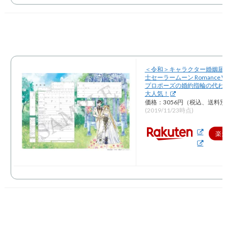
＜令和＞キャラクター婚姻届 
士セーラームーン Romance W
プロポーズの婚約指輪の代わ
大人気！
価格：3056円（税込、送料別
(2019/11/23時点)
楽