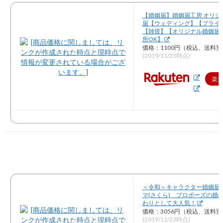
【婚姻届】婚姻届工房 オリジ
届【ウェディング】【ブライ
【雑貨】【オリジナル婚姻届
所OK】
価格：1100円（税込、送料別
(2019/11/23時点)
楽
＜令和＞キャラクター婚姻届 
マ(さくら) プロポーズの婚
わりとして大人気！
価格：3056円（税込、送料別
(2019/11/23時点)