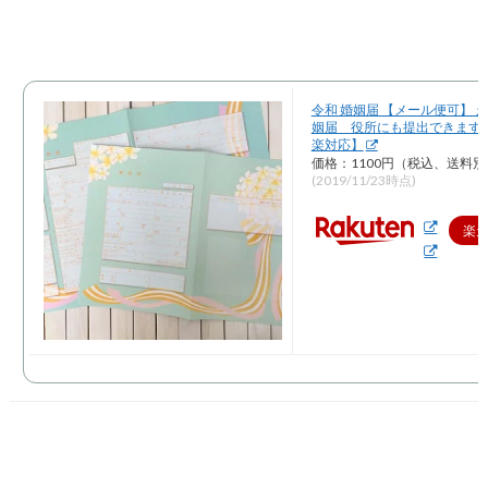
令和 婚姻届 【メール便可】 
姻届 役所にも提出できます！
楽対応】
価格：1100円（税込、送料別
(2019/11/23時点)
楽