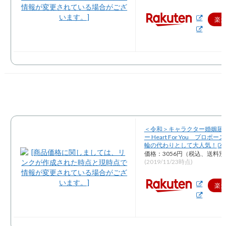
楽
＜令和＞キャラクター婚姻届 
ー Heart For You プロポ
輪の代わりとして大人気！
価格：3056円（税込、送料別
(2019/11/23時点)
楽