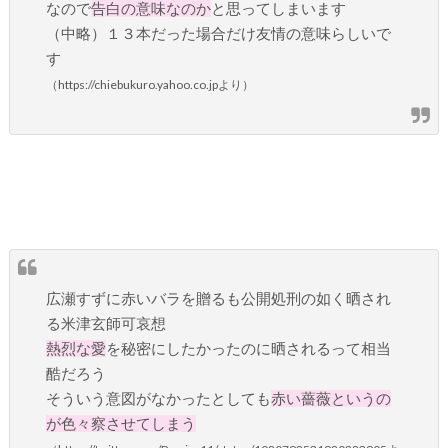
なので
告白の意味なのか
と思ってしまいます
（中略）１３本だった場合だけ友情の意味らしいで
す
（https://chiebukuro.yahoo.co.jpより）
広瀬すずに赤いバラを贈るも公開処刑の如く晒され
る米津玄師可哀想
熱烈な愛
を秘密にしたかったのに晒されるって相当
酷だろう
そういう意図がなかったとしても
赤い薔薇というの
が色々察させてしまう