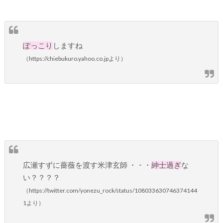
ぽっこり
しますね
（https://chiebukuro.yahoo.co.jpより）
広瀬すずに薔薇を渡す米津玄師 ・・・
紳士過ぎ
な
い？？？？
（https://twitter.com/yonezu_rock/status/108033630746374144
1より）