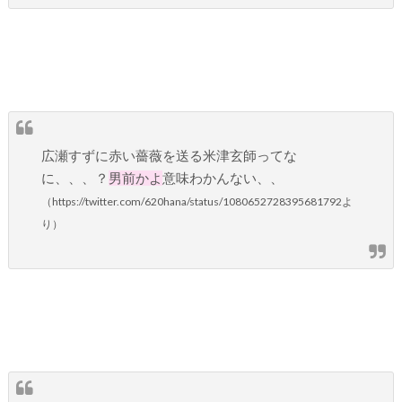
広瀬すずに赤い薔薇を送る米津玄師ってな
に、、、？
男前かよ
意味わかんない、、
（https://twitter.com/620hana/status/1080652728395681792よ
り）