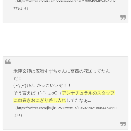
（https://twitter.com/Glamorous666/status/1080493489496907
776より）
米津玄師は広瀬すずちゃんに薔薇の花送ってたん
だ！
( ｰ`дｰ´)ﾔﾙﾅ…かっこいいぞ！！
そう言えば（´-`）.｡oO（
アンナチュラルのスタッフ
に肉巻きおにぎり差し入れ
してたなぁ…
（https://twitter.com/jirujiru9639/status/1080294218084474880
より）