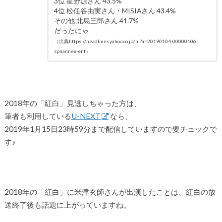
3位 星野源さん 43.5%
4位 松任谷由実さん・MISIAさん 43.4%
その他 北島三郎さん 41.7%
だったにゃ
（出典https://headlines.yahoo.co.jp/hl?a=20190104-00000106-
spnannex-ent）
2018年の「紅白」見逃しちゃった方は、
筆者も利用している
U-NEXT
なら、
2019年1月15日23時59分まで配信していますので要チェックで
す♪
2018年の「紅白」に米津玄師さんが出演したことは、紅白の放
送終了後も話題に上がっていますね。