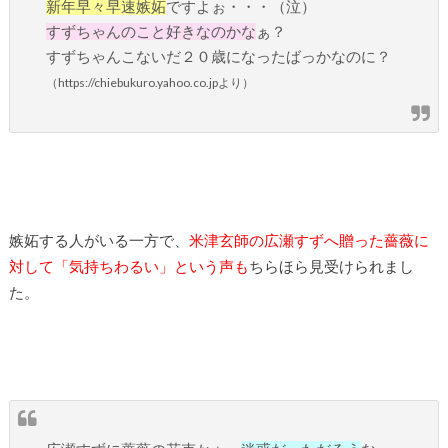
新年早々早速嫉妬
ですよぉ・・・（泣）
すずちゃんのこと好きなのかな
ぁ？
すずちゃんこないだ２０歳になったばっかなのに？
（https://chiebukuro.yahoo.co.jpより）
嫉妬する人がいる一方で、
米津玄師の広瀬すずへ贈った薔薇に
対して「気持ちわるい」という声も
ちらほら見受けられまし
た。