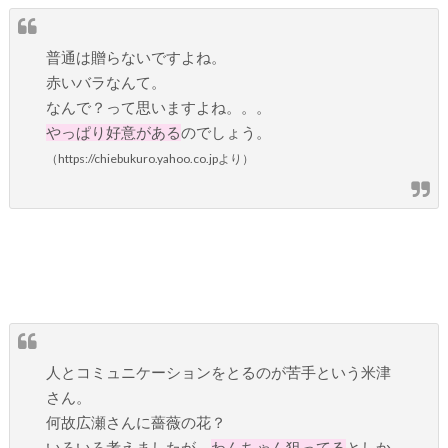
普通は贈らないですよね。
赤いバラなんて。
なんで？って思いますよね。。。
やっぱり好意がある
のでしょう。
（https://chiebukuro.yahoo.co.jpより）
人とコミュニケーションをとるのが苦手という米津
さん。
何故広瀬さんに薔薇の花？
いろいろ考えましたが、
わんちゃん狙ってる
としか