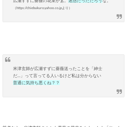
広瀬すずに薔薇の花束かぁ。
迷惑だっただろう
な。
（https://chiebukuro.yahoo.co.jpより）
米津玄師が広瀬すずに薔薇送ったことを「紳士
だ…」って言ってる人いるけど私は分からない
普通に気持ち悪くね？？