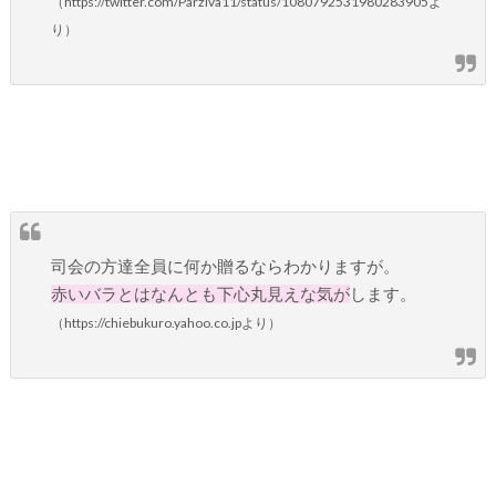
（https://twitter.com/Parziva11/status/1080792531980283905よ
り）
司会の方達全員に何か贈るならわかりますが。
赤いバラとはなんとも下心丸見えな気が
します。
（https://chiebukuro.yahoo.co.jpより）