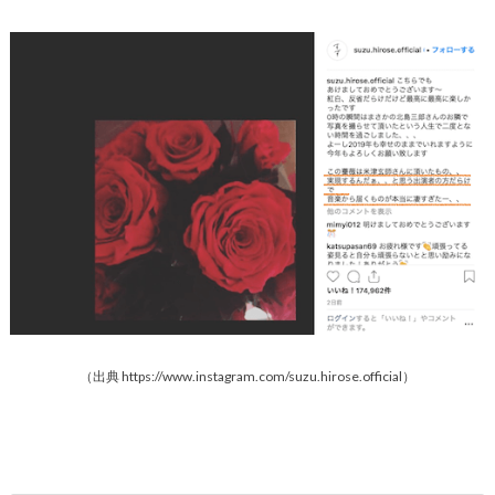
（出典 https://www.instagram.com/suzu.hirose.official）