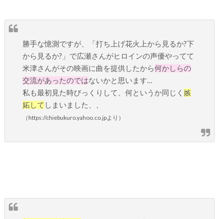
勝手な憶測ですが、「打ち上げ花火上から見るか?下
から見るか?」で広瀬さんがヒロインの声優やってて
米津さんがその映画に曲を提供したから
何かしらの
交流があったのでは
ないかと思います…
私も最初見た時びっくりして、何というか同じく
嫉
妬して
しまいました、、
（https://chiebukuro.yahoo.co.jpより）