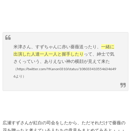
米津さん、すずちゃんに赤い薔薇送ったり、
一緒に
出演した人達一人一人と握手したり
って、紳士で気
さくっていう、ありえない神の横顔が見えて来た
（https://twitter.com/YKanon0310/status/108033410554634649
6より）
広瀬すずさんが紅白の司会をしたから、ただそれだけで薔薇の
花を贈ったと考えている人たちの意見をまとめてみると・・・