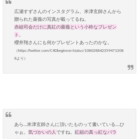
広瀬すずさんのインスタグラム、米津玄師さんから
贈られた薔薇の写真が載ってるね。
赤組司会だけに真紅の薔薇という小粋なプレゼン
ト
。
櫻井翔さんにも何かプレゼントあったのかな。
（https://twitter.com/C4Dbeginner/status/108028842359471308
8より）
あら…米津玄師さんに頂いたものって書いている….ひ
ゃぉ。
気づかいの人
ですね。
紅組の真っ紅なバラ