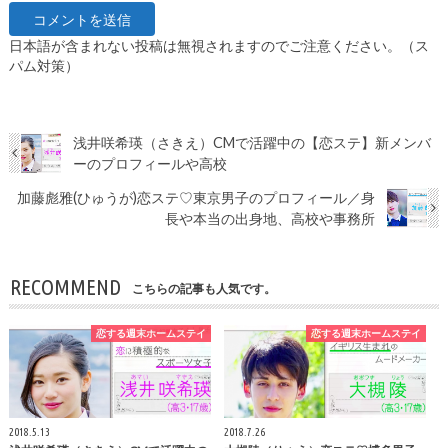
日本語が含まれない投稿は無視されますのでご注意ください。（ス
パム対策）
浅井咲希瑛（さきえ）CMで活躍中の【恋ステ】新メンバ
ーのプロフィールや高校
加藤彪雅(ひゅうが)恋ステ♡東京男子のプロフィール／身
長や本当の出身地、高校や事務所
RECOMMEND
こちらの記事も人気です。
恋する週末ホームステイ
恋する週末ホームステイ
2018.5.13
2018.7.26