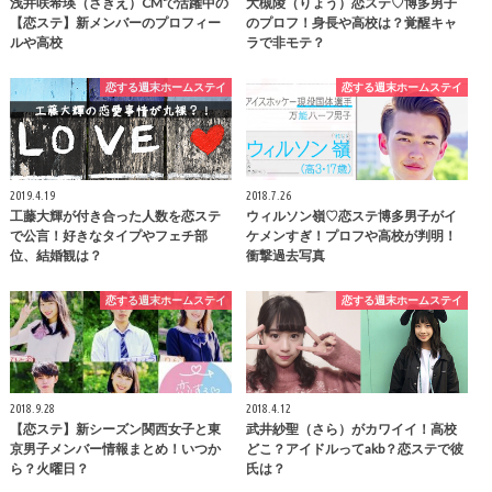
浅井咲希瑛（さきえ）CMで活躍中の
大槻陵（りょう）恋ステ♡博多男子
【恋ステ】新メンバーのプロフィー
のプロフ！身長や高校は？覚醒キャ
ルや高校
ラで非モテ？
恋する週末ホームステイ
恋する週末ホームステイ
2019.4.19
2018.7.26
工藤大輝が付き合った人数を恋ステ
ウィルソン嶺♡恋ステ博多男子がイ
で公言！好きなタイプやフェチ部
ケメンすぎ！プロフや高校が判明！
位、結婚観は？
衝撃過去写真
恋する週末ホームステイ
恋する週末ホームステイ
2018.9.28
2018.4.12
【恋ステ】新シーズン関西女子と東
武井紗聖（さら）がカワイイ！高校
京男子メンバー情報まとめ！いつか
どこ？アイドルってakb？恋ステで彼
ら？火曜日？
氏は？