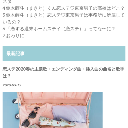
スタ
4
鈴木蒔斗（まきと）くん恋ステ♡東京男子の高校はどこ？
5
鈴木蒔斗（まきと）恋ステ♡東京男子は事務所に所属して
いるの？
6
「恋する週末ホームステイ（恋ステ）」ってな〜に？
7
おわりに
最新記事
恋ステ2020春の主題歌・エンディング曲・挿入曲の曲名と歌手
は？
2020-03-15