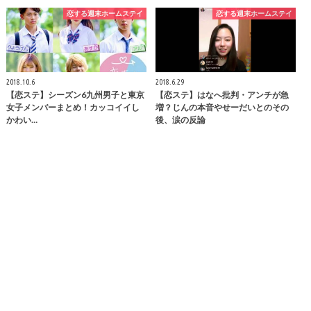
恋する週末ホームステイ
恋する週末ホームステイ
2018.10.6
2018.6.29
【恋ステ】シーズン6九州男子と東京
【恋ステ】はなへ批判・アンチが急
女子メンバーまとめ！カッコイイし
増？じんの本音やせーだいとのその
かわい…
後、涙の反論