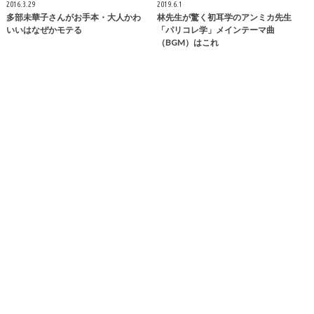
2016.3.29
2019.6.1
多部未華子さんがお手本・大人かわ
林先生が驚く初耳学のアンミカ先生
いいはなぜかモテる
「パリコレ学」メインテーマ曲
（BGM）はこれ