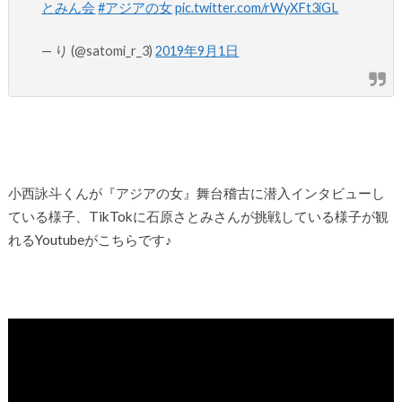
とみん会
#アジアの女
pic.twitter.com/rWyXFt3iGL
— り (@satomi_r_3)
2019年9月1日
小西詠斗くんが『アジアの女』舞台稽古に潜入インタビューし
ている様子、TikTokに石原さとみさんが挑戦している様子が観
れるYoutubeがこちらです♪