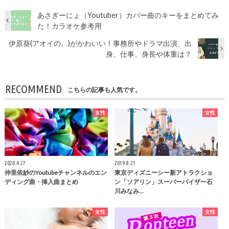
あさぎーにょ（Youtuber）カバー曲のキーをまとめてみ
た！カラオケ参考用
伊原葵(アオイの。)がかわいい！事務所やドラマ出演、出
身、仕事、身長や体重は？
RECOMMEND
こちらの記事も人気です。
女性
女性
2020.4.27
2019.8.21
仲里依紗のYoutubeチャンネルのエン
東京ディズニーシー新アトラクショ
ディング曲・挿入曲まとめ
ン「ソアリン」スーパーバイザー石
川みなみ…
女性
女性