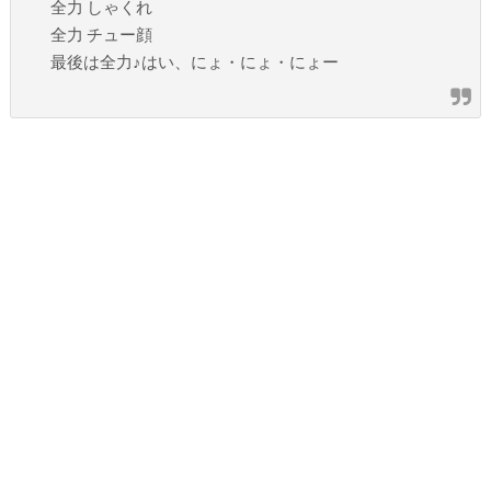
全力 しゃくれ
全力 チュー顔
最後は全力♪はい、にょ・にょ・にょー