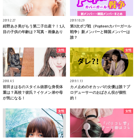
2019.2.27
2019.10.29
紺野あさ美がもう第二子出産？！1人
第3次ポプ戦（Popteenカバーガール
目の子供の年齢は？写真・画像あり
戦争）新メンバーと韓国メンバーは
誰？
女性
女性
2018.4.5
2019.1.13
前田まはるのスタイル抜群な身長体
カメ止めのオカッパの女優は誰？プ
重は？高校？彼氏？イケメン弟や母
ロデューサーのおばさん役が個性
が気になる！
的！
女性
女性